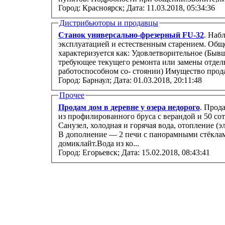
Город: Красноярск;
Дата: 11.03.2018, 05:34:36
Дистрибьюторы и продавцы
Станок универсально-фрезерный FU-32
. Наб
эксплуатацией и естественным старением. Обще
характеризуется как: Удовлетворительное (Быв
требующее текущего ремонта или замены отдел
работоспособном со- стоянии) Имущес
Город: Барнаул;
Дата: 01.03.2018, 20:11:48
Прочее
Продам дом в деревне у озера недорого
. Прод
из профилированного бруса с верандой и 50 соток ижс. Полный комфорт квартиры.
Санузел, холодная и горячая вода, отопление (электрические радиаторы), русская баня.
В дополнение — 2 печи с панорамными стёкла
домиклайт.Вода из ко...
Город: Егорьевск;
Дата: 15.02.2018, 08:43:41