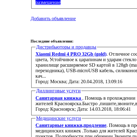
размещение
Добавить объявление
Последние объявления:
Дистрибьюторы и продавцы
Xiaomi Redmi 4 PRO 32Gb (gold)
. Отличное со
цвета, Устойчивое к царапинам и ударам стекло
хранилище расширяемое SD картой в 128gb (max)
переходника), USB-microUSB кабель, силиконо
кач...
Город: Москва;
Дата: 20.04.2018, 13:09:16
Диллинговые услуги
Санитарная книжка
. Помощь в прохождении 
жителей Красноярска.Быстро ,пишите,звоните,в
Город: Красноярск;
Дата: 14.03.2018, 18:06:41
Медицинские услуги
Санитарные книжки,продление
. Помощь в п
медицинских книжек .Только для жителей Крас
пунктов. Подробности при общении.Звоните,пи