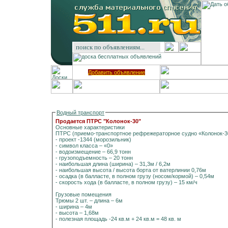
Добавить объявление
Водный транспорт
Продается ПТРС "Колонок-30"
Основные характеристики
ПТРС (приемо-транспортное рефрежераторное судно «Колонок-3
- проект -1344 (морозильник)
- символ класса – «0»
- водоизмещение – 66,9 тонн
- грузоподъемность – 20 тонн
- наибольшая длина (ширина) – 31,3м / 6,2м
- наибольшая высота / высота борта от ватерлинии 0,76м
- осадка (в балласте, в полном грузу (носом/кормой) – 0,54м
- скорость хода (в балласте, в полном грузу) – 15 км/ч
Грузовые помещения
Трюмы 2 шт. – длина – 6м
- ширина – 4м
- высота – 1,68м
- полезная площадь -24 кв.м + 24 кв.м = 48 кв. м