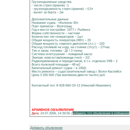
Грузоподъемные средства
- число стрел (кранов) -1
- грузоподъемность стрел (кранов) – 0,5т
- вылет за борта – 2м
Дополнительные данные
Название судна - «Колонок-30»
Порт приписки – Волгоград
Год и место постройки- 1977 г. Рыбинск
Форма собственности – частная
Количество тип генераторов – 1шт
Общая мощность генератора (КВт) – 20
Общая мощность главного двигателя (л.с.) – 150
Расход топлива6 на ходу, на стоянке (т/сут) – 27/час
Тип и запас топлива - Дт / 3 тонны
Система огнетушения – пожарный насос
Экипаж: комсостав/команда (чел) – 2/2
Радиоприемников и передатчиков, в т.ч. отдельно УКВ – 2
Всего полезной площади – 48 м2
Капитальный ремонт судна – в 1992г.
Место ремонта – судостроительный завод г. Волго-Каспийск
Цена 3 200 000 (Три миллиона двести тысяч) руб.
Контактный тел: 8-928-660-33-13 (Николай Иванович)
АРХИВНОЕ ОБЪЯВЛЕНИЕ
Дата:
24.07.2006, 14:39:56 |
добавить это объявление в избранное
Добавить объявление