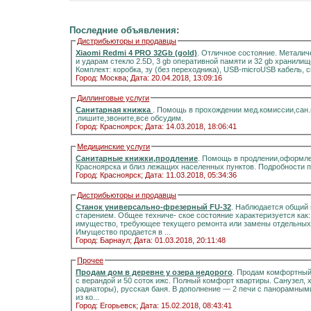
Последние объявления:
Дистрибьюторы и продавцы
Xiaomi Redmi 4 PRO 32Gb (gold)
. Отличное состояние. Металич
и ударам стекло 2.5D, 3 gb оперативной памяти и 32 gb хранилищ
Комплект: коробка, зу (без переходника), USB-microUSB кабель, 
Город: Москва;
Дата: 20.04.2018, 13:09:16
Диллинговые услуги
Санитарная книжка
. Помощь в прохождении мед.комиссии,сан
,пишите,звоните,все обсудим.
Город: Красноярск;
Дата: 14.03.2018, 18:06:41
Медицинские услуги
Санитарные книжки,продление
. Помощь в продлении,оформле
Красноярска и близ лежащих населенных пунктов. Подробности 
Город: Красноярск;
Дата: 11.03.2018, 05:34:36
Дистрибьюторы и продавцы
Станок универсально-фрезерный FU-32
. Наблюдается общий 
старением. Общее техниче- ское состояние характеризуется как
имущество, требующее текущего ремонта или замены отдельных 
Имущество продается в ...
Город: Барнаул;
Дата: 01.03.2018, 20:11:48
Прочее
Продам дом в деревне у озера недорого
. Продам комфортный д
с верандой и 50 соток ижс. Полный комфорт квартиры. Санузел, холодная и горячая вода, отоплени
радиаторы), русская баня. В дополнение — 2 печи с панорамными стёклами.Информация на портале домиклайт.Вода
из ко...
Город: Егорьевск;
Дата: 15.02.2018, 08:43:41