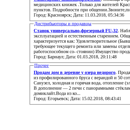
медицинских книжек .Только для жителей Крас
пунктов. Подробности при общении.Звоните,пи
Город: Красноярск;
Дата: 11.03.2018, 05:34:36
Дистрибьюторы и продавцы
Станок универсально-фрезерный FU-32
. Наб
эксплуатацией и естественным старением. Обще
характеризуется как: Удовлетворительное (Быв
требующее текущего ремонта или замены отдел
работоспособном со- стоянии) Имущес
Город: Барнаул;
Дата: 01.03.2018, 20:11:48
Прочее
Продам дом в деревне у озера недорого
. Прод
из профилированного бруса с верандой и 50 соток ижс. Полный комфорт квартиры.
Санузел, холодная и горячая вода, отопление (электрические радиаторы), русская баня.
В дополнение — 2 печи с панорамными стёкла
домиклайт.Вода из ко...
Город: Егорьевск;
Дата: 15.02.2018, 08:43:41