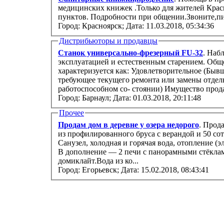
медицинских книжек .Только для жителей Крас
пунктов. Подробности при общении.Звоните,пи
Город: Красноярск;
Дата: 11.03.2018, 05:34:36
Дистрибьюторы и продавцы
Станок универсально-фрезерный FU-32
. Наб
эксплуатацией и естественным старением. Обще
характеризуется как: Удовлетворительное (Быв
требующее текущего ремонта или замены отдел
работоспособном со- стоянии) Имущес
Город: Барнаул;
Дата: 01.03.2018, 20:11:48
Прочее
Продам дом в деревне у озера недорого
. Прод
из профилированного бруса с верандой и 50 соток ижс. Полный комфорт квартиры.
Санузел, холодная и горячая вода, отопление (электрические радиаторы), русская баня.
В дополнение — 2 печи с панорамными стёкла
домиклайт.Вода из ко...
Город: Егорьевск;
Дата: 15.02.2018, 08:43:41