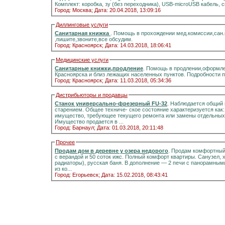
Комплект: коробка, зу (без переходника), USB-microUSB кабель, 
Город: Москва;
Дата: 20.04.2018, 13:09:16
Диллинговые услуги
Санитарная книжка
. Помощь в прохождении мед.комиссии,сан
,пишите,звоните,все обсудим.
Город: Красноярск;
Дата: 14.03.2018, 18:06:41
Медицинские услуги
Санитарные книжки,продление
. Помощь в продлении,оформле
Красноярска и близ лежащих населенных пунктов. Подробности 
Город: Красноярск;
Дата: 11.03.2018, 05:34:36
Дистрибьюторы и продавцы
Станок универсально-фрезерный FU-32
. Наблюдается общий 
старением. Общее техниче- ское состояние характеризуется как
имущество, требующее текущего ремонта или замены отдельных 
Имущество продается в ...
Город: Барнаул;
Дата: 01.03.2018, 20:11:48
Прочее
Продам дом в деревне у озера недорого
. Продам комфортный д
с верандой и 50 соток ижс. Полный комфорт квартиры. Санузел, холодная и горячая вода, отоплени
радиаторы), русская баня. В дополнение — 2 печи с панорамными стёклами.Информация на портале домиклайт.Вода
из ко...
Город: Егорьевск;
Дата: 15.02.2018, 08:43:41