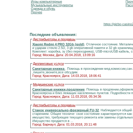
Игры компьютерные
Про
Музыкальные инструменты
Расх
Одежда и обувь
Прочее
https://gizbo-casin
Последние объявления:
Дистрибьюторы и продавцы
Xiaomi Redmi 4 PRO 32Gb (gold)
. Отличное состояние. Металич
и ударам стекло 2.5D, 3 gb оперативной памяти и 32 gb хранилищ
Комплект: коробка, зу (без переходника), USB-microUSB кабель, 
Город: Москва;
Дата: 20.04.2018, 13:09:16
Диллинговые услуги
Санитарная книжка
. Помощь в прохождении мед.комиссии,сан
,пишите,звоните,все обсудим.
Город: Красноярск;
Дата: 14.03.2018, 18:06:41
Медицинские услуги
Санитарные книжки,продление
. Помощь в продлении,оформле
Красноярска и близ лежащих населенных пунктов. Подробности 
Город: Красноярск;
Дата: 11.03.2018, 05:34:36
Дистрибьюторы и продавцы
Станок универсально-фрезерный FU-32
. Наблюдается общий 
старением. Общее техниче- ское состояние характеризуется как
имущество, требующее текущего ремонта или замены отдельных 
Имущество продается в ...
Город: Барнаул;
Дата: 01.03.2018, 20:11:48