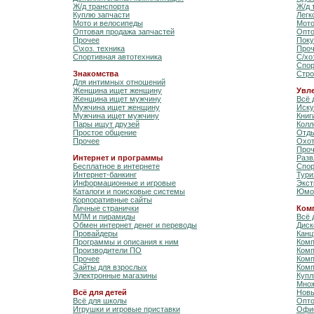
Ж/д транспорта
Ж/д 
Куплю запчасти
Легк
Мото и велосипеды
Мото
Оптовая продажа запчастей
Опто
Прочее
Поку
С\хоз. техника
Про
Спортивная автотехника
С/хо
Спор
Знакомства
Стро
Для интимных отношений
Женщина ищет женщину
Увле
Женщина ищет мужчину
Всё 
Мужчина ищет женщину
Иску
Мужчина ищет мужчину
Книг
Пары ищут друзей
Колл
Простое общение
Отды
Прочее
Охот
Про
Интернет и программы
Разв
Бесплатное в интернете
Спор
Интернет-банкинг
Тури
Информационные и игровые
Экст
Каталоги и поисковые системы
Юмо
Корпоративные сайты
Личные странички
Ком
МЛМ и пирамиды
Всё 
Обмен интернет денег и переводы
Диск
Провайдеры
Канц
Программы и описания к ним
Комп
Производители ПО
Комп
Прочее
Комп
Сайты для взрослых
Ком
Электронные магазины
Купл
Множ
Всё для детей
Новы
Всё для школы
Опто
Игрушки и игровые приставки
Офис