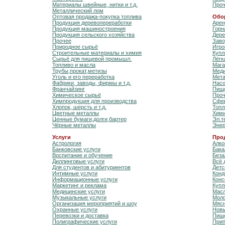
Материалы швейные, нитки и т.д.
Про
Металлический лом
Оптовая продажа-покупка топлива
Обо
Продукция деревопереработки
Арен
Продукция машиностроения
Горн
Продукция сельского хозяйства
Дере
Прочее
Заво
Природное сырьё
Игро
Строительные материалы и химия
Купл
Сырьё для пищевой промышл.
Лёгк
Топливо и масла
Мага
Трубы,прокат,метизы
Меди
Уголь и его переработка
Мета
Фабрики, заводы, фирмы и т.д.
Насо
Франчайзинг
Пищ
Химическое сырьё
Про
Химпродукция для производства
Сфер
Хлопок, шерсть и т.д.
Топл
Цветные металлы
Хими
Ценные бумаги,долги,бартер
Эл.т
Чёрные металлы
Энер
Услуги
Про
Астрология
Алко
Банковские услуги
Бака
Воспитание и обучение
Беза
Диллинговые услуги
Всё 
Для студентов и абитуриентов
Детс
Интимные услуги
Конд
Информационные услуги
Конс
Маркетинг и реклама
Купл
Медицинские услуги
Масл
Музыкальные услуги
Моло
Организация мероприятий и шоу
Мясн
Охранные услуги
Новы
Перевозки и доставка
Пищ
Полиграфические услуги
Прип