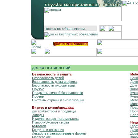
Добавить объявление
ДОСКА ОБЪЯВЛЕНИЙ
Безопасность и защита
Меб
Безопасность детей
Ванн
Безопасность дома и офиса
Дачн
Безопасность информации
Друг
Оружие
Каби
Предметы личной безопасности
Кухн
Прочее
Купл
Системы охраны и сигнализации
Мебе
Мягк
Бизнес и купля/продажа
Пред
Дистрибьюторы и продавцы
Про
Заводы
Спал
Изделия из цветного металла
Импорт-Экспорт сырья
Нед
Каталоги
Гара
Кредиты и вложения
Дачи
Лекарства, лекарственные формы
Дом
Мастерские
Квар