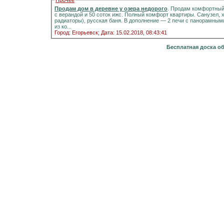
Прочее
Продам дом в деревне у озера недорого
. Продам комфортный д
с верандой и 50 соток ижс. Полный комфорт квартиры. Санузел, холодная и горячая вода, отоплени
радиаторы), русская баня. В дополнение — 2 печи с панорамными стёклами.Информация на портале домиклайт.Вода
из ко...
Город: Егорьевск;
Дата: 15.02.2018, 08:43:41
Бесплатная доска о