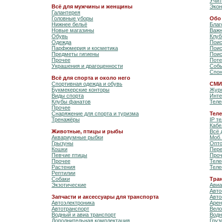
Учит
Всё для мужчины и женщины
Эко
Галантерея
Головные уборы
Обо
Нижнее бельё
Благ
Новые магазины
Важн
Обувь
Клуб
Одежда
Поис
Парфюмерия и косметика
Поис
Предметы гигиены
Поис
Прочее
Поте
Украшения и драгоценности
Собы
Спон
Всё для спорта и около него
Спортивная одежда и обувь
СМИ
Букмекерские конторы
Журн
Виды спорта
Инте
Клубы фанатов
Теле
Прочее
Cнаряжение для спорта и туризма
Тел
Тренажёры
IP т
Кабе
Животные, птицы и рыбы
Всё 
Аквариумные рыбки
Моб.
Грызуны
Опто
Кошки
Пере
Певчие птицы
Про
Прочее
Теле
Растения
Теле
Рептилии
Собаки
Тра
Экзотические
Авиа
Авто
Запчасти и аксессуары для транспорта
Авто
Автоэлектроника
Арен
Автотранспорт
Вел
Водный и авиа транспорт
Водн
Дополнительная комплектация
Груз