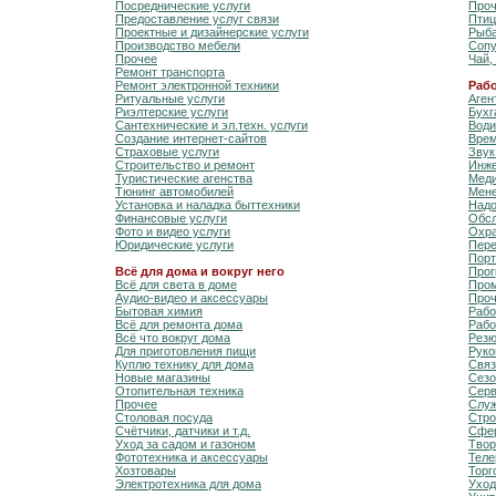
Посреднические услуги
Про
Предоставление услуг связи
Птиц
Проектные и дизайнерские услуги
Рыб
Производство мебели
Сопу
Прочее
Чай,
Ремонт транспорта
Ремонт электронной техники
Раб
Ритуальные услуги
Аген
Риэлтерские услуги
Бухг
Сантехнические и эл.техн. услуги
Води
Создание интернет-сайтов
Врем
Страховые услуги
Звук
Строительство и ремонт
Инж
Туристические агенства
Меди
Тюнинг автомобилей
Мен
Установка и наладка быттехники
Надо
Финансовые услуги
Обс
Фото и видео услуги
Охр
Юридические услуги
Пере
Порт
Всё для дома и вокруг него
Про
Всё для света в доме
Про
Аудио-видео и аксессуары
Про
Бытовая химия
Рабо
Всё для ремонта дома
Рабо
Всё что вокруг дома
Рез
Для приготовления пищи
Руко
Куплю технику для дома
Связ
Новые магазины
Сезо
Отопительная техника
Серв
Прочее
Слу
Столовая посуда
Стро
Счётчики, датчики и т.д.
Сфер
Уход за садом и газоном
Твор
Фототехника и аксессуары
Теле
Хозтовары
Торг
Электротехника для дома
Уход